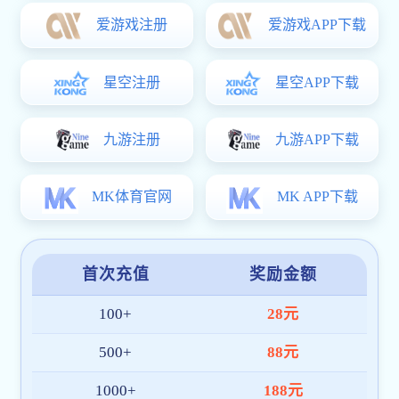
5. 用户权利
您可随时查看、修改、删除自己的信息，或撤销定位、
通知等授权，也可申请注销账号以终止服务。
6. 联系我们
若您在使用过程中有隐私相关疑问或建议，请通过
support@asianem.com 与我们取得联系，我们会尽快处
理。
荣誉与奖项
悟空体育 致力于为用户提供优质的体育赛事服务，平台在安